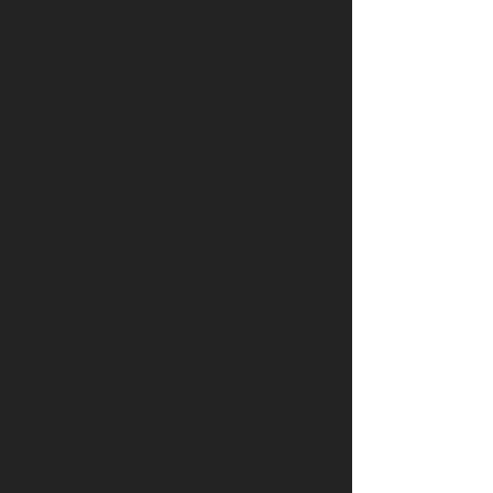
kontaktiere uns
bnbdekoepoort@telenet.be
Frederik de Merodestraat 109,
B2800 Mechelen
Telefon:
0032 475 64.32.40