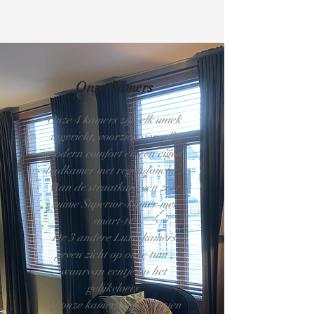
Onze kamers
Onze 4 kamers zijn elk uniek
ingericht, voorzien van alle
modern comfort en een eigen
badkamer met regendouche .
Aan de straatkant een zeer
ruime Superior-kamer met
smart-tv.
De 3 andere Luxe-kamers
geven zicht op onze tuin ,
waarvan eentje op het
gelijkvloers.
Al onze kamers zijn voorzien