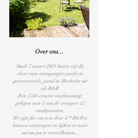
Over ons...
Sinds 7 maart 2025 baten wij dit,
door onze voorgangers perfecte
gerenoveerde, pand in Mechelen uit
als B&B.
Een 17de-eeuwse stadswoning,
gelegen aan 1 van de vroegere 12
stadspoorten.
We zijn fier om u in deze 4-* B&B te
kunnen ontvangen en kijken er naar
uit om jou te verwelkomen...